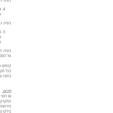
בעיה: ה
א
ר
בעיה: ג
נ
מ
מ
בעיה: מ
על הסכם
קיימים 
בכל מקר
בחובו עב
סיכום:
אז לפני
המקרקעי
הירושות
בידקו ג