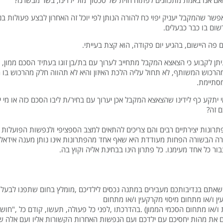
אם אנו באמת מתכוונים לפתוח חזית של סכסוך מול ילדינו, בשר מבשרנו?
פשר שהמקבל יעניק יפוי כח להורה הנותן לפי יוכל זה האחרון לבצע פעולות ב
שום בו כבר כבעלים.
ם פה היישום, בהגיע יום פקודה, הוא קצת בעייתי.
יתן לקבוע כי הצאצא המקבל מתחייב לערוך עם בת/בן זוגו בעתיד הסכם ממון,
הרכוש המשותף, לא תחול עליה הלכת האיזון והיא לא תהווה חלק מהרכוש בו 
סתיימת.
י יתקע כף לידינו שהצאצא המקבל אכן יערוך עם בחיר/ת ליבו הסכם כזה או מי
 זה?
פתרונות יצירתיים רבים והם צריכים להתאים למצב הספציפי ולנפשות הפועלות ב
ה הבשורה הפחות מעודדת היא שאף אחד מהפתרונות אינו נותן מענה אידאלי 
ור כל אחד מעימנו. כל פתרון הינו בבחינת אליה וקוץ בה.
 שאתם בנדיבותכם מעבירים במתנה נכסים לילדיכם ,מומלץ בחום שתפנו לבעל
ן ו/או מתחום מיסוי מקרקעין ו/או מתחום
 ו/או מתחום הסכמי הממון) .בהדרכתו ,לפני כל פעולה, תעשו, קודם כל ,"חושב
ם את מהות יחסיכם עם ילדכם ועם הנפשות האחרות הקשורות אליו ועם אלה ש