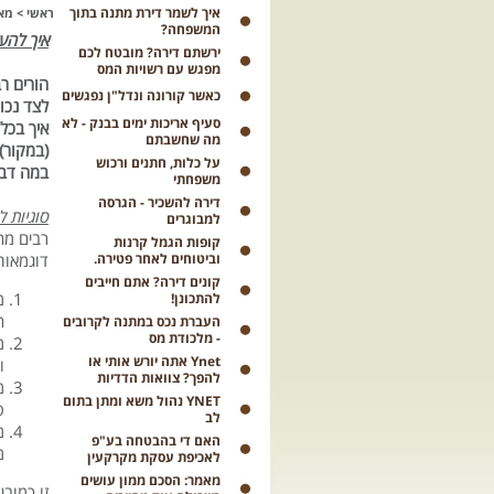
איך לשמר דירת מתנה בתוך
ראשי
>
מא
המשפחה?
איך להע
ירשתם דירה? מובטח לכם
מפגש עם רשויות המס
הורים ר
כאשר קורונה ונדל"ן נפגשים
לצד נכו
סעיף אריכות ימים בבנק - לא
איך בכל
מה שחשבתם
(ב
על כלות, חתנים ורכוש
במה דבר
משפחתי
דירה להשכיר - הגרסה
סוגיות 
למבוגרים
רבים מה
קופות הגמל קרנות
וביטוחים לאחר פטירה.
דוגמאו
קונים דירה? אתם חייבים
מ
להתכונן!
ה
העברת נכס במתנה לקרובים
- מלכודת מס
מ
Ynet אתה יורש אותי או
ו
להפך? צוואות הדדיות
מ
YNET נהול משא ומתן בתום
פ
לב
מ
האם די בהבטחה בע"פ
מ
לאכיפת עסקת מקרקעין
מאמר: הסכם ממון עושים
זו כמוב