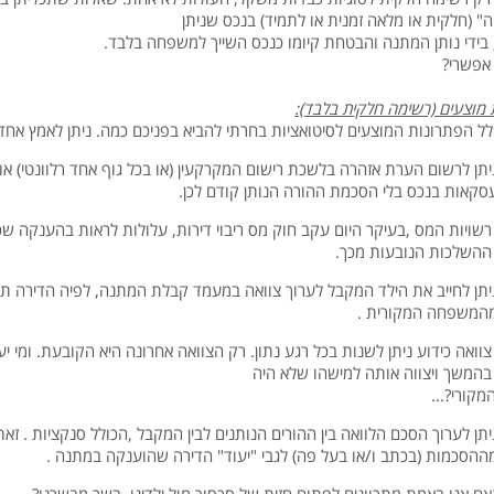
" (חלקית או מלאה זמנית או לתמיד) בנכס שניתן
בידי נותן המתנה והבטחת קיומו כנכס השייך למשפחה בלבד.
אפשרי?
 מוצעים (רשימה חלקית בלבד):
ל הפתרונות המוצעים לסיטואציות בחרתי להביא בפניכם כמה. ניתן לאמץ אחד
יתן לרשום הערת אזהרה בלשכת רישום המקרקעין (או בכל גוף אחד רלוונטי)
סקאות בנכס בלי הסכמת ההורה הנותן קודם לכן.
רשויות המס ,בעיקר היום עקב חוק מס ריבוי דירות, עלולות לראות בהענקה שכ
 ההשלכות הנובעות מכך.
יתן לחייב את הילד המקבל לערוך צוואה במעמד קבלת המתנה, לפיה הדירה תע
המשפחה המקורית .
צוואה כידוע ניתן לשנות בכל רגע נתון. רק הצוואה אחרונה היא הקובעת. ומי 
בהמשך ויצווה אותה למישהו שלא היה
מקורי?...
יתן לערוך הסכם הלוואה בין ההורים הנותנים לבין המקבל ,הכולל סנקציות .
ההסכמות (בכתב ו/או בעל פה) לגבי "יעוד" הדירה שהוענקה במתנה .