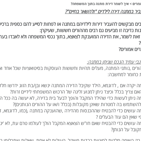
מרים
>
איך לשמר דירת מתנה בתוך המשפחה?
ביר במתנה דירה לילדים "ולהשאר בחיים"?
בים מבקשים להעביר דירות לילדיהם במתנה או לפחות לסייע להם כספית ברכי
נות נדיבה זו מביעים גם רבים מההורים חששות, שעיקרן:
 זאת לשמר, את הדירה המוענקת לצאצא, בתוך נכסי המשפחה ולא לאבדו בעת
מקור)?
ים אמורים?
לגבי עתיד הנכס שניתן במתנה:
ורים ,נותני המתנה, מעלים תהיות וחששות העוסקות בסיטואציות שכל אחד ו
ת כחומר למחשבה:
ה יקרה אם , לדוגמא, הילד שקיבל הדירה המתנה ינשא ובן/בת הזוג ידרשו חל
אם צריך בכלל וכיצד ניתן למנוע זליגה של הרכוש המשפחתי לידיים זרות?
ה ניתן לעשות כדי שהילד המקבל והופך לבעל בית בדירה, לא יעשה בה ככל העו
להשתמש בה למטרות שאינן מקובלות (בכלל ו/או על ההורים הנותנים)?
ה עושים כדי להבטיח שההכנסות מהדירה ,שהוענקה במתנה ,(כמו, לדוגמא, דמי
י שאין הם עוד הבעלים ?
ה עושים כדי להבטיח שאם חו"ש הצאצא המקבל הולך לעולמו טרם עת, לא 'ינד
קובל על הנותן?
ן רק רשימה חלקית לסוגיות כבדות משקל, העולות לא אחת. שאלות שתכליתן 