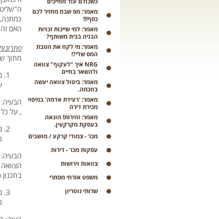
כשכולם עוד מחייכים
ה"שליטה
מאמר: מס שבח מחזיר לכם
כמתנה, 
כסף!!!
האם זה 
מאמר: למי שייכות זכויות
הבניה בבית משותף?
מאמר: מי לקח את הטבת
פתרונות
המס שלי?!
מתוך של
NRG איך "לעקוף" צוואה
ולהשאר בחיים
נ
מאמר: ביטול צוואה יעשה
ע
בחכמה.
מאמר: 'רעידת אדמה' במיסוי
הבעיה: 
מכירת דירה
, על כל
מאמר: זהירות! הונאה
בעסקת מקרקעין.
נ
מכר - צמודי קרקע / מושבים
מ
עסקות מכר - דירות
הבעיה: 
צוואות וירושות
הצוואה 
בתכנון ה
משפט אזרחי מסחרי
שרותי נוטריון
נ
מ