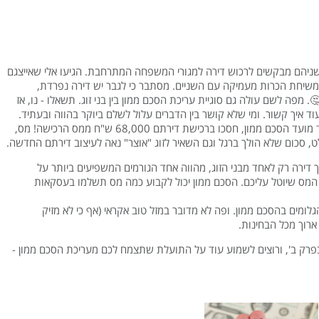
! שניהם מבקשים לרכוש דירה למגורי המשפחה המתרחבת. הגיעו אלי שאייצגם
שיחת הכרות מעמיקה עם השניים. מסתבר כי לגבר יש דירה נפרדת,
. מפה לשם עולה גם סוגיית עריכת הסכם ממון בין בני זוג. תשאלו - נו, אז
וד איך קשור. ומי שלא קושר בין הדברים עלול לשלם ביוקר בהווה ובעתיד.
ואכן, בסיפור שלנו, בני הזוג, שערכו בעצתי מבעוד מועד הסכם ממון, חסכו ברכישת דירתם 68,000 ש"ח ממס הרכישה! מס,
 סכום שלא הולך ברגל וגם השאיר לזוג "אוצר" נאה לעיצוב דירתם החדשה.
 דירה רק לאחד מבני הזוג, מהווה אחד הגורמים המשפיעים ביותר על
 המס שיוטל עליכם. הסכם ממון יכול לקבוע כמה מס תשלמו בעסקאות
לומים בהסכם ממון. ופה לא מדובר במזל טוב אקראי (אף כי לא מזיק
ארוך מכל הבחינות.
ו בפרק ב', ורוצים לשמוע עוד על התועלת שתצמח לכם מעריכת הסכם ממון -