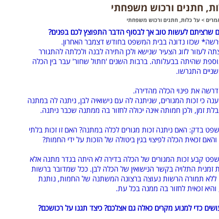
ות, חתנים ורכוש משפחתי
מרים
>
על כלות, חתנים ורכוש משפחתי
 שרציתם לעשות טוב אך לבסוף הדבר התפוצץ לכם בפנים?
רשה* שכזו נדונה בבית המשפט בחודש דצמבר האחרון.
ה לעזור לזוג הצעיר שנישא ולכן התירה לבנה ולכלתה להתגורר
וספת שהיתה בבעלותה. ברבות השנים 'חתול שחור' עבר בין הכלה
השניים התגרשו.
רשה את פינוי הכלה מהדירה.
נה כי זכות המגורים, שניתנה לה עם נישואיה לבן, ניתנה לה במתנה
בלת זמן, ולכן חמותה אינה יכולה לחזור בה ממתנה שכבר ניתנה.
פט בדק: האם ניתנה זכות מגורים לכלה במתנה? האם זו זכות בלתי
והאם זכאית הכלה לפיצוי בגין ביטולה של הזכות על ידי החמות?
פט קבע זכות המגורים של הכלה בדירה לא היתה בגדר מתנה אלא
 זמנית התלויה בקשר הנישואין של הכלה לבן. ככל שמדובר ברשות
ללא תמורה הרשות נעוצה ברצונה המשתנה של החמות, נותנת
והיא זכאית לחזור בה ממנה בכל עת.
ושים כדי למנוע מקרים כאלה גם אצלכם? כיצד תגנו על רכושכם?