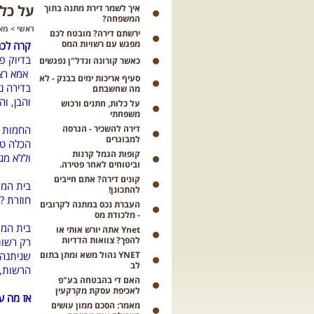
על כל
איך לשמר דירת מתנה בתוך
המשפחה?
ראשי
>
מא
ירשתם דירה? מובטח לכם
מפגש עם רשויות המס
קרה לכם
בדיוק פ
כאשר קורונה ונדל"ן נפגשים
אמא רצת
סעיף אריכות ימים בבנק - לא
בדירה נ
מה שחשבתם
והבן, ו
על כלות, חתנים ורכוש
משפחתי
דירה להשכיר - הגרסה
החמות ד
למבוגרים
הכלה טע
קופות הגמל קרנות
וללא מג
וביטוחים לאחר פטירה.
קונים דירה? אתם חייבים
בית המש
להתכונן!
חוזרת ? 
העברת נכס במתנה לקרובים
- מלכודת מס
בית המש
Ynet אתה יורש אותי או
להפך? צוואות הדדיות
רק רשות
YNET נהול משא ומתן בתום
שניתנה 
לב
הרשות, 
האם די בהבטחה בע"פ
לאכיפת עסקת מקרקעין
אז מה ע
מאמר: הסכם ממון עושים