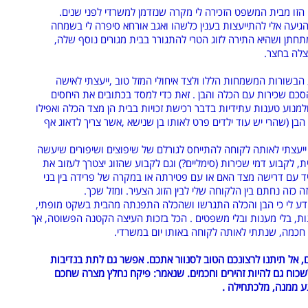
זו מבית המשפט הזכירה לי מקרה שנזדמן למשרדי לפני שנים.
גיעה אלי להתייעצות בענין כלשהו ואגב אורחא סיפרה לי בשמחה
חתן ושהיא התירה לזוג הטרי להתגורר בבית מגורים נוסף שלה,
לה בחצר.
בשורות המשמחות הללו ולצד איחולי המזל טוב ,ייעצתי לאישה
סכם שכירות עם הכלה והבן . זאת כדי למסד בכתובים את היחסים
ולמנוע טענות עתידיות בדבר רכישת זכויות בבית הן מצד הכלה ואפילו
הבן (שהרי יש עוד ילדים פרט לאותו בן שנישא ,אשר צריך לדאוג אף
הם).
יעצתי לאותה לקוחה להתייחס לגורלם של שיפוצים ושיפורים שיעשה
ת, לקבוע דמי שכירות (סימליים?) וגם לקבוע שהזוג יצטרך לעזוב את
ד עם דרישה מצד האם או עם פטירתה או במקרה של פרידה בין בני
זה כזה נחתם בין הלקוחה שלי לבין הזוג הצעיר. ומזל שכך.
ודע לי כי הבן והכלה התגרשו ושהכלה התפנתה מהבית בשקט מופתי,
ות, בלי מענות ובלי משפטים . הכל בזכות העיצה הקטנה הפשוטה, אך
חכמה, שנתתי לאותה לקוחה באותו יום במשרדי.
, אל תיתנו לרצונכם הטוב לסנוור אתכם. אפשר גם לתת בנדיבות
שכוח גם להיות זהירים וחכמים. שנאמר: פיקח נחלץ מצרה שחכם
ע ממנה, מלכתחילה .