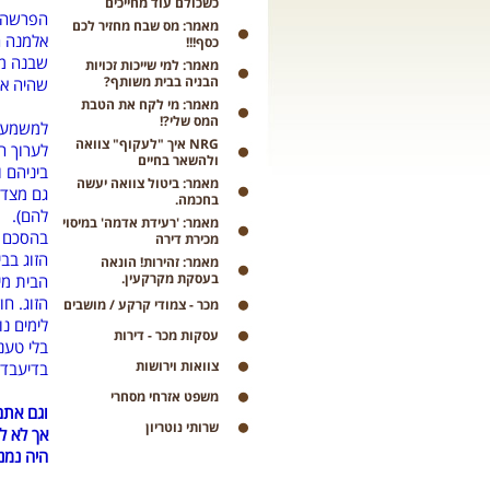
כשכולם עוד מחייכים
הפרשה ה
מאמר: מס שבח מחזיר לכם
אלמנה ה
כסף!!!
שבנה מת
מאמר: למי שייכות זכויות
הבניה בבית משותף?
שהיה אצ
מאמר: מי לקח את הטבת
המס שלי?!
למשמע ה
NRG איך "לעקוף" צוואה
לערוך ה
ולהשאר בחיים
ביניהם 
מאמר: ביטול צוואה יעשה
גם מצד 
בחכמה.
ל
מאמר: 'רעידת אדמה' במיסוי
בהסכם י
מכירת דירה
הזוג בבי
מאמר: זהירות! הונאה
בעסקת מקרקעין.
הבית מי
הזוג. חו
מכר - צמודי קרקע / מושבים
לימים נ
עסקות מכר - דירות
בלי טענ
צוואות וירושות
בדיעבד 
משפט אזרחי מסחרי
וגם אתם
שרותי נוטריון
אך לא ל
היה נמנ