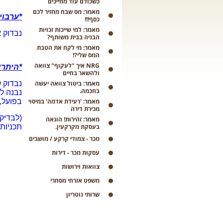
כשכולם עוד מחייכים
מאמר: מס שבח מחזיר לכם
*ערבוי
כסף!!!
מאמר: למי שייכות זכויות
נבדוק 
הבניה בבית משותף?
מאמר: מי לקח את הטבת
המס שלי?!
NRG איך "לעקוף" צוואה
*היתרי
ולהשאר בחיים
מאמר: ביטול צוואה יעשה
נבדוק ק
בחכמה.
נבנה ל
מאמר: 'רעידת אדמה' במיסוי
בפועל,
מכירת דירה
(לבדיקו
מאמר: זהירות! הונאה
בעסקת מקרקעין.
תכניות 
מכר - צמודי קרקע / מושבים
עסקות מכר - דירות
צוואות וירושות
משפט אזרחי מסחרי
שרותי נוטריון