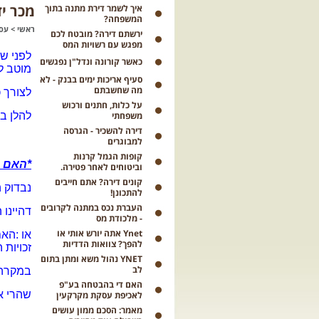
מכר י
איך לשמר דירת מתנה בתוך
המשפחה?
ראשי
>
עסק
ירשתם דירה? מובטח לכם
מפגש עם רשויות המס
לפני ש
כאשר קורונה ונדל"ן נפגשים
מוטב ל
סעיף אריכות ימים בבנק - לא
מה שחשבתם
לצורך 
על כלות, חתנים ורכוש
משפחתי
להלן בא
דירה להשכיר - הגרסה
למבוגרים
קופות הגמל קרנות
*האם 
וביטוחים לאחר פטירה.
קונים דירה? אתם חייבים
נבדוק 
להתכונן!
העברת נכס במתנה לקרובים
דהיינו 
- מלכודת מס
Ynet אתה יורש אותי או
או :הא
להפך? צוואות הדדיות
זכויות 
YNET נהול משא ומתן בתום
לב
במקרה 
האם די בהבטחה בע"פ
שהרי אי
לאכיפת עסקת מקרקעין
מאמר: הסכם ממון עושים