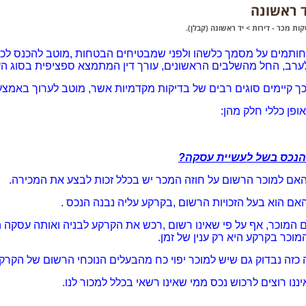
ד ראשונה
ות מכר - דירות
>
יד ראשונה (קבלן).
חותמים על מסמך כלשהו ולפני שמבטיחים הבטחות ,מוטב להכנס לכל 
ערב, החל מהשלבים הראשונים, עורך דין המתמצא ספציפית בסוג ה
כך קיימים סוגים רבים של בדיקות מקדמיות אשר, מוטב לערוך באמצע
ופן כללי חלק מהן:
הנכס בשל לעשיית עסקה?
האם למוכר הרשום על חוזה המכר יש בכלל זכות לבצע את המכירה.
האם הוא בעל הזכויות הרשום ,בקרקע עליה נבנה הנכס .
ם המוכר, אף על פי שאינו רשום ,רכש את הקרקע לבניה ואותה עסקה 
המוכר בקרקע היא רק ענין של זמן.
כזה נבדוק גם שיש למוכר יפוי כח מהבעלים הנוכחי הרשום של הקרקע 
ננו רוצים לרכוש נכס ממי שאינו רשאי בכלל למכור לנו.